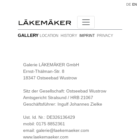
DE
EN
GALLERY
LOCATION
HISTORY
IMPRINT
PRIVACY
Galerie LÄKEMÄKER GmbH
Ernst-Thälman-Str. 8
18347 Ostseebad Wustrow
Sitz der Gesellschaft: Ostseebad Wustrow
Amtsgericht Stralsund / HRB 21067
Geschäftsführer: Ingulf Johannes Zielke
Ust. Id. Nr.: DE326136429
mobil: 0175 8852361
email: galerie@laekemaeker.com
www.laekemaeker.com