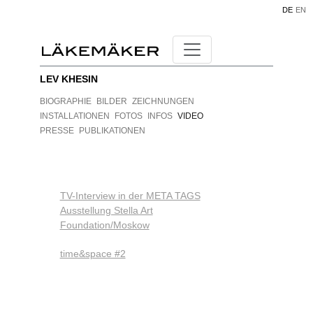
DE
EN
LEV KHESIN
BIOGRAPHIE
BILDER
ZEICHNUNGEN
INSTALLATIONEN
FOTOS
INFOS
VIDEO
PRESSE
PUBLIKATIONEN
TV-Interview in der META TAGS
Ausstellung Stella Art
Foundation/Moskow
time&space #2